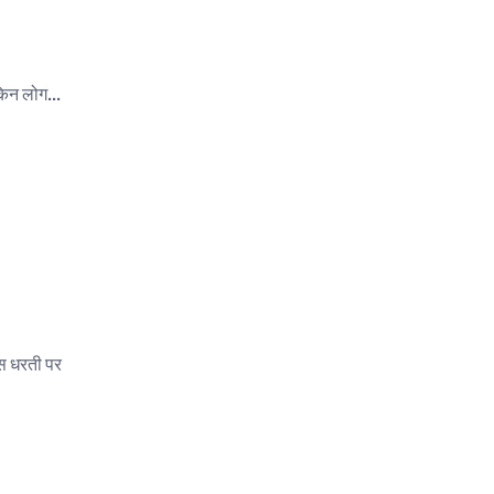
िन लोग...
इस धरती पर