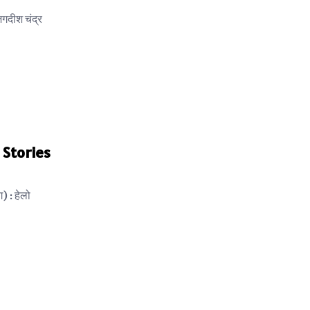
गदीश चंद्र
a Stories
) : हेलो