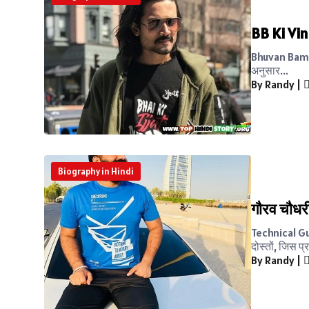
BB Ki Vi
Bhuvan Bam (B
अनुसार...
By Randy
|
Biography in Hindi
गौरव चौधर
Technical Gu
दोस्तों, जिस प्र
By Randy
|