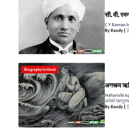
सी. वी. र
C V Raman In 
By Randy
|
Biography in Hindi
अगस्त्य ऋ
Maharishi Agas
अनेकों महापुरुष
By Randy
|