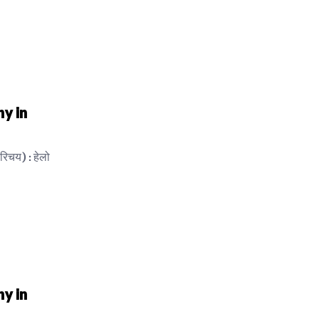
hy in
िचय) : हेलो
hy in