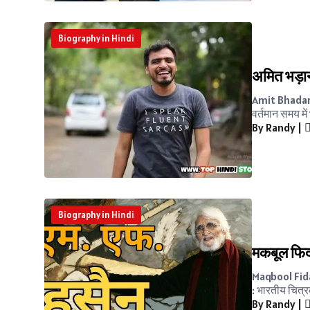
Biography in Hindi
अमित भड़
Amit Bhadana
वर्तमान समय में 
By Randy
|
Biography in Hindi
मकबूल फिद
Maqbool Fida 
: भारतीय चित्रक
By Randy
|