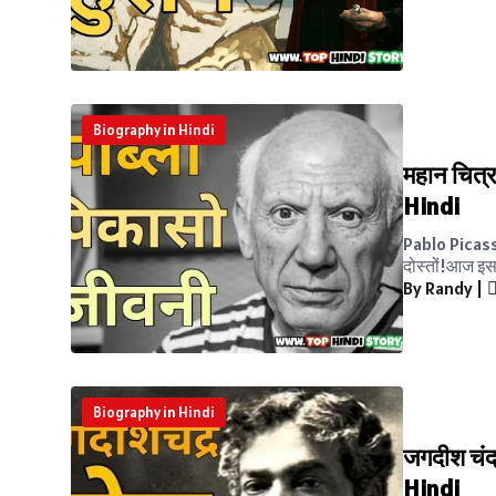
Biography in Hindi
महान चित्
Hindi
Pablo Picass
दोस्तों!आज इस ल
By Randy
|
Biography in Hindi
जगदीश चं
Hindi