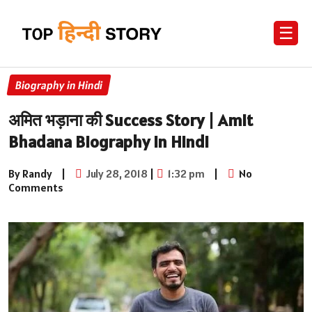
☰
Biography in Hindi
अमित भड़ाना की Success Story | Amit
Bhadana Biography in Hindi
By Randy
|
July 28, 2018
|
1:32 pm
|
No
Comments