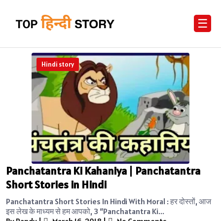
☰
Hindi story
Panchatantra Ki Kahaniya | Panchatantra
Short Stories in Hindi
Panchatantra Short Stories In Hindi With Moral : हर दोस्तों, आज
इस लेख के माध्यम से हम आपको, 3 “Panchatantra Ki...
By Randy
|
March 16, 2018
|
No Comments