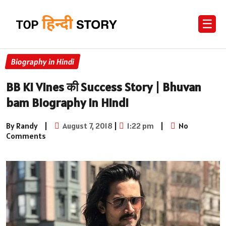
☰
Biography in Hindi
BB Ki Vines की Success Story | Bhuvan
bam Biography in Hindi
By Randy
|
August 7, 2018
|
1:22 pm
|
No
Comments