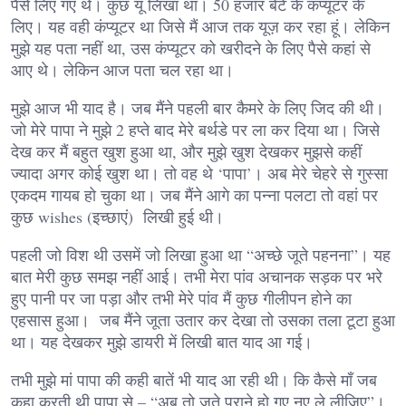
पैसे लिए गए थे। कुछ यूं लिखा था। 50 हजार बेटे के कंप्यूटर के
लिए। यह वही कंप्यूटर था जिसे मैं आज तक यूज़ कर रहा हूं। लेकिन
मुझे यह पता नहीं था, उस कंप्यूटर को खरीदने के लिए पैसे कहां से
आए थे। लेकिन आज पता चल रहा था।
मुझे आज भी याद है। जब मैंने पहली बार कैमरे के लिए जिद की थी।
जो मेरे पापा ने मुझे 2 हप्ते बाद मेरे बर्थडे पर ला कर दिया था। जिसे
देख कर मैं बहुत खुश हुआ था, और मुझे खुश देखकर मुझसे कहीं
ज्यादा अगर कोई खुश था। तो वह थे ‘पापा’। अब मेरे चेहरे से गुस्सा
एकदम गायब हो चुका था। जब मैंने आगे का पन्ना पलटा तो वहां पर
कुछ wishes (इच्छाएं) लिखी हुई थी।
पहली जो विश थी उसमें जो लिखा हुआ था “अच्छे जूते पहनना”। यह
बात मेरी कुछ समझ नहीं आई। तभी मेरा पांव अचानक सड़क पर भरे
हुए पानी पर जा पड़ा और तभी मेरे पांव मैं कुछ गीलीपन होने का
एहसास हुआ। जब मैंने जूता उतार कर देखा तो उसका तला टूटा हुआ
था। यह देखकर मुझे डायरी में लिखी बात याद आ गई।
तभी मुझे मां पापा की कही बातें भी याद आ रही थी। कि कैसे माँ जब
कहा करती थी पापा से – “अब तो जूते पुराने हो गए नए ले लीजिए”।