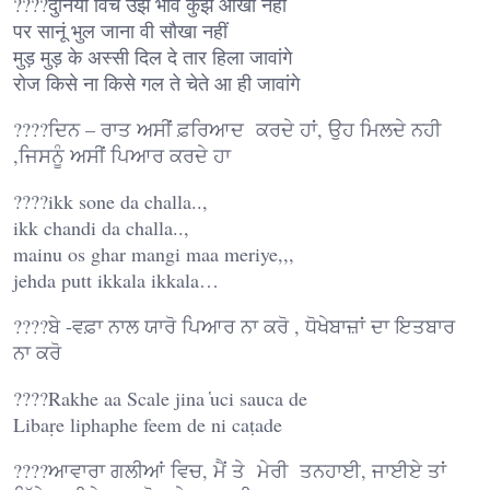
????दुनिया विच उंझ भावें कुझ औखा नहीं
पर सानूं भुल जाना वी सौखा नहीं
मुड़ मुड़ के अस्सी दिल दे तार हिला जावांगे
रोज किसे ना किसे गल ते चेते आ ही जावांगे
????ਦਿਨ – ਰਾਤ ਅਸੀਂ ਫ਼ਰਿਆਦ ਕਰਦੇ ਹਾਂ, ਉਹ ਮਿਲਦੇ ਨਹੀ
,ਜਿਸਨੂੰ ਅਸੀਂ ਪਿਆਰ ਕਰਦੇ ਹਾ
????ikk sone da challa..,
ikk chandi da challa..,
mainu os ghar mangi maa meriye,,,
jehda putt ikkala ikkala…
????ਬੇ -ਵਫ਼ਾ ਨਾਲ ਯਾਰੋ ਪਿਆਰ ਨਾ ਕਰੋ , ਧੋਖੇਬਾਜ਼ਾਂ ਦਾ ਇਤਬਾਰ
ਨਾ ਕਰੋ
????Rakhe aa Scale jina ̔uci sauca de
Libaṛe liphaphe feem de ni caṭade
????ਆਵਾਰਾ ਗਲੀਆਂ ਵਿਚ, ਮੈਂ ਤੇ ਮੇਰੀ ਤਨਹਾਈ, ਜਾਈਏ ਤਾਂ