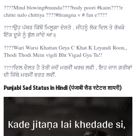
????Mind blowing#munda????body poori #kaim????e
chitte nalo chittiya ????#firangna v # fan e????
????ਉਹ ਪੱਥਰ ਕਿੱਥੋਂ ਮਿਲੂਗਾ ਦੋਸਤੋ , ਜੀਹਨੂੰ ਲੋਕ ਦਿਲ ਤੇ ਰੱਖਕੇ
ਇੱਕ ਦੂਜੇ ਨੂੰ ਭੁੱਲ ਜਾਂਦੇ ਆ॥
????Wari Warsi Khattan Geya C Khat K Leyandi Roon,,
Thodi Thodi Mein vigdi Bht Vigad Gya Tu!!
????ਦਿਲ ਦੌਲਤ ਹੈ ਤੇਰੀ ਜਦੋਂ ਮਰਜੀਂ ਖਰਚ ਲਵੀ , ਇਹ ਜਾਨ ਗਰੀਬਾਂ
ਦੀ ਜਿੱਥੇ ਮਰਜੀਂ ਵਰਤ ਲਵੀਂ.
Punjabi Sad Status in Hindi (पंजाबी सैड स्टेटस शायरी)