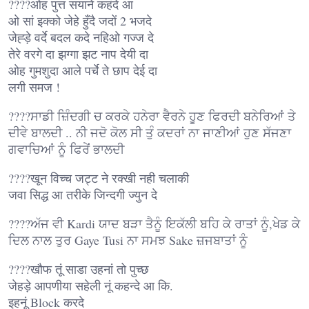
????ओह पुत्त सयाने कहंदे आ
ओ सां इक्को जेहे हुँदै जदों 2 भजदे
जेह्ड़े वर्दे बदल कदे नहिओ गज्ज दे
तेरे वरगे दा झग्गा झट नाप देयी दा
ओह गुमशुदा आले पर्चे ते छाप देई दा
लगी समज !
????ਸਾਡੀ ਜ਼ਿੰਦਗੀ ਚ ਕਰਕੇ ਹਨੇਰਾ ਵੈਰਨੇ ਹੂਣ ਫਿਰਦੀ ਬਨੇਰਿਆਂ ਤੇ
ਦੀਵੇ ਬਾਲਦੀ .. ਨੀ ਜਦੋ ਕੋਲ ਸੀ ਤੁੰ ਕਦਰਾਂ ਨਾ ਜਾਣੀਆਂ ਹੁਣ ਸੱਜਣਾ
ਗਵਾਚਿਆਂ ਨੂੰ ਫਿਰੇਂ ਭਾਲਦੀ
????खून विच्च जट्ट ने रक्खी नही चलाकी
जवा सिद्ध आ तरीके जिन्दगी ज्युन दे
????ਅੱਜ ਵੀ Kardi ਯਾਦ ਬੜਾ ਤੈਨੂੰ ਇਕੱਲੀ ਬਹਿ ਕੇ ਰਾਤਾਂ ਨੂੰ,ਖੇਡ ਕੇ
ਦਿਲ ਨਾਲ ਤੁਰ Gaye Tusi ਨਾ ਸਮਝ Sake ਜ਼ਜਬਾਤਾਂ ਨੂੰ
????खौफ तूं साडा उहनां तो पुच्छ
जेहड़े आपणीया सहेली नूं कहन्दे आ कि.
इहनूं Block करदे