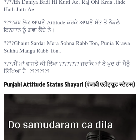
????Eh Duniya Badi Hi Kutti Ae, Raj Ohi Krda Jihde
Hath Jutti Ae
????ਕੁਝ ਲੋਕ ਆਪਣੇ Attitude ਕਰਕੇ ਆਪਣੇ ਸੱਭ ਤੋਂ ਨੇੜਲੇ
ਇਨਸਾਨ ਨੂੰ ਗਵਾ ਲੈਂਦੇ ਨੇ।
????Ghaint Sardar Mera Sohna Rabb Ton,,Punia Krawa
Sukha Manga Rabb Ton..
????ਮੈਂ ਮਾਂ ਵਾਸਤੇ ਕੀ ਲਿੱਖਾ ???????? ਜਦਕਿ ਮਾਂ ਨੇ ਖੁਦ ਹੀ ਮੈਨੂੰ
ਲਿੱਖਿਆ ਹੈ ????????
Punjabi Attitude Status Shayari (पंजाबी एटीट्यूड स्टेटस)