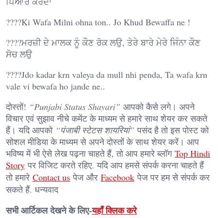
ਪਿਆਰ ਕਰਦਾ
????Ki Wafa Milni ohna ton.. Jo Khud Bewaffa ne !
????ਮਰਜ਼ੀ ਦੇ ਮਾਲਕ ਨੂੰ ਕੌਣ ਰੋਕ ਲਉ, ਤੇਰੇ ਬਾਰੇ ਮੇਰੇ ਜਿੰਨਾ ਕੌਣ
ਸੋਚ ਲਉ
????Jdo kadar krn valeya da mull nhi penda, Ta wafa krn
vale vi bewafa ho jande ne..
दोस्तों!
“Punjabi Status Shayari”
आपको कैसे लगे। अपने
विचार एवं सुझाव नीचे कमेंट के माध्यम से हमारे साथ शेयर कर सकते
हैं। यदि आपको
“पंजाबी स्टेटस शायरियां”
पसंद है तो इस पोस्ट को
सोशल मीडिया के माध्यम से अपने दोस्तों के साथ शेयर करें। आप
भविष्य में भी ऐसे लेख पढ़ना चाहते हैं, तो आप हमारे ब्लॉग
Top Hindi
Story
पर विजिट करते रहिए. यदि आप हमसे संपर्क करना चाहते हैं
तो हमारे
Contact us
पेज और
Facebook
पेज पर हम से संपर्क कर
सकते हैं. धन्यवाद
सभी आर्टिकल देखने के लिए-
यहाँ क्लिक करे