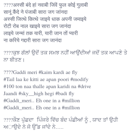
????अस्सी बंदे हां नवाबी जिंवें फुल कोई गुलाबी
सानूं कैंदे ने पंजाबी सारा जग जांनदा
अस्सी जित्थे कित्थे जाइये धाक अपनी जमाइये
रोटी रोब नाल खाइये सारा जग जानंदा
लाइये जन्मां तक यारी, यारी जान तों प्यारी
ना करिये गद्दारी सारा जग जानंदा
????ਕੁਝ ਗੱਲਾਂ ਉਦੋਂ ਤਕ ਸਮਝ ਨਹੀਂ ਆਉਂਦੀਆਂ ਜਦੋਂ ਤਕ ਆਪਣੇ ਤੇ
ਨਾ ਬੀਤਣ।
????Gaddi meri #kaim kardi ae fly
#Tail laa ke kitti ae apan poori #modify
#100 ton naa thalle apan karidi na #drive
Jaandi #sky__high hegi #badi fly
#Gaddi_meri.. Eh one in a #million
#Gaddi_meri.. Eh one in a #million
????ਕੌਣ ਪੁੱਛਦਾ ਪਿੰਜਰੇ ਵਿੱਚ ਬੰਦ ਪੰਛੀਆਂ ਨੂੰ , ਯਾਦ ਤਾਂ ਉਹੀ
ਅਾਉਦੇ ਨੇ ਜੋ ਉੱਡ ਜਾਂਦੇ ਨੇ…..