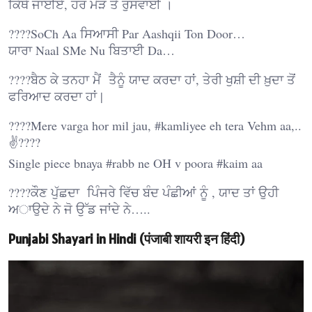
ਕਿੱਥੇ ਜਾਈਏ, ਹਰ ਮੋੜ ਤੇ ਰੁਸਵਾਈ ।
????SoCh Aa ਸਿਆਸੀ Par Aashqii Ton Door…
ਯਾਰਾ Naal SMe Nu ਬਿਤਾਈ Da…
????ਬੈਠ ਕੇ ਤਨਹਾ ਮੈਂ ਤੈਨੂੰ ਯਾਦ ਕਰਦਾ ਹਾਂ, ਤੇਰੀ ਖੁਸ਼ੀ ਦੀ ਖ਼ੁਦਾ ਤੋਂ
ਫਰਿਆਦ ਕਰਦਾ ਹਾਂ |
????Mere varga hor mil jau, #kamliyee eh tera Vehm aa,..
✌????
Single piece bnaya #rabb ne OH v poora #kaim aa
????ਕੌਣ ਪੁੱਛਦਾ ਪਿੰਜਰੇ ਵਿੱਚ ਬੰਦ ਪੰਛੀਆਂ ਨੂੰ , ਯਾਦ ਤਾਂ ਉਹੀ
ਅਾਉਦੇ ਨੇ ਜੋ ਉੱਡ ਜਾਂਦੇ ਨੇ…..
Punjabi Shayari in Hindi (पंजाबी शायरी इन हिंदी)