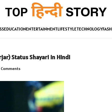
SS
EDUCATION
ENTERTAINMENT
LIFESTYLE
TECHNOLOGY
FASH
urjar) Status Shayari in Hindi
 Comments