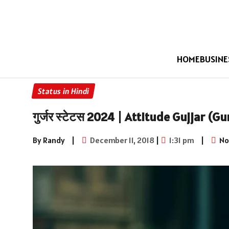
HOME
BUSINE
Status in Hindi
गुर्जर स्टेटस 2024 | Attitude Gujjar (G
By Randy
|
December 11, 2018
|
1:31 pm
|
No