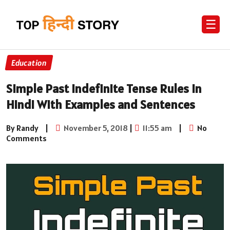
☰
Education
Simple Past Indefinite Tense Rules in
Hindi With Examples and Sentences
By Randy
|
November 5, 2018
|
11:55 am
|
No
Comments