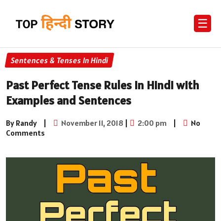
☰
Sentences & Tenses In Hindi
Past Perfect Tense Rules in Hindi with
Examples and Sentences
By Randy
|
November 11, 2018
|
2:00 pm
|
No
Comments