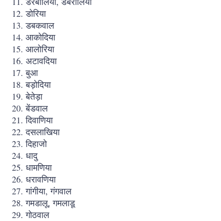
डरबोलिया, डबरोलिया
डोरिया
डबकवाल
आकोदिया
आलोरिया
अटावदिया
बुआ
बड़ोदिया
बेतेड़ा
बेंडवाल
दिवाणिया
दसलाखिया
दिहाजो
धादु
धामणिया
धरावणिया
गांगीया, गंगवाल
गमडालू, गमलाडू
गोठवाल