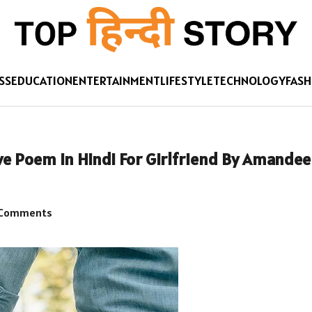
SS
EDUCATION
ENTERTAINMENT
LIFESTYLE
TECHNOLOGY
FASH
eet Love Poem in Hindi For Girlfriend By Amande
Comments