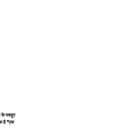
त के मशहूर
षक है “एक