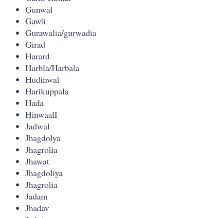
Gunwal
Gawli
Gurawalia/gurwadia
Girad
Harard
Harbla/Harbala
Hudinwal
Harikuppala
Hada
HinwaalI
Jadwal
Jhagdolya
Jhagrolia
Jhawat
Jhagdoliya
Jhagrolia
Jadam
Jhadav