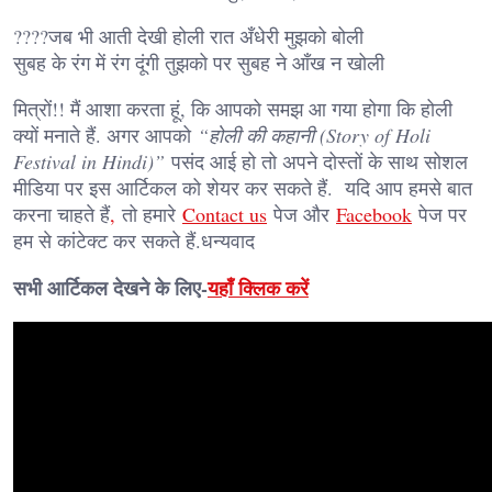
????जब भी आती देखी होली रात अँधेरी मुझको बोली
सुबह के रंग में रंग दूंगी तुझको पर सुबह ने आँख न खोली
मित्रों!! मैं आशा करता हूं, कि आपको समझ आ गया होगा कि होली
क्यों मनाते हैं. अगर आपको
“होली की कहानी (Story of Holi
Festival in Hindi)”
पसंद आई हो तो अपने दोस्तों के साथ सोशल
मीडिया पर इस आर्टिकल को शेयर कर सकते हैं. यदि आप हमसे बात
करना चाहते हैं
,
तो हमारे
Contact us
पेज और
Facebook
पेज पर
हम से कांटेक्ट कर सकते हैं.धन्यवाद
सभी आर्टिकल देखने के लिए-
यहाँ क्लिक करें