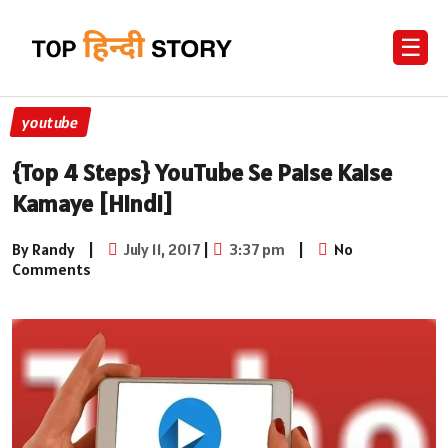
☰
youtube
{Top 4 Steps} YouTube Se Paise Kaise
Kamaye [Hindi]
By Randy
|
July 11, 2017
|
3:37 pm
|
No
Comments