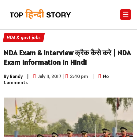
☰
NDA & govt jobs
NDA Exam & Interview क्रैक कैसे करे | NDA
Exam Information in Hindi
By Randy
|
July 11, 2017
|
2:40 pm
|
No
Comments